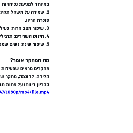
במיוחד למניעת נפיחויות ו
2. שמירה על משקל תקין:
סוכרת הריון.
3. שיפור מצב הרוח: פעילות גופנית משחררת אנדורפינים, המסייעים בהפחתת מתח, חרדה ודיכאון.
4. חיזוק השרירים: תרגילים מותאמים להריון מחזקים את שרירי הגב והאגן, שעוזרים להתמודד עם העומס הגדל.
5. שיפור שינה: נשים שמקפידות על תנועה במהלך ההריון מדווחות על שינה טובה יותר ואיכותית יותר.
מה המחקר אומר?
מחקרים מראים שפעילות ג
בהריון דיווחו על פחות תופ
747/1080p/mp4/file.mp4