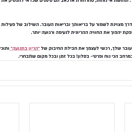
: תחושת אי נוחות, סחרחורת או כאב הם סימנים שכדאי להפסיק את 
דרך מצוינת לשמור על בריאותך ובריאות העובר. השילוב של פעילות 
קת יהפוך את החוויה ההריונית לנעימה ורגועה יותר.
עובר שלך, רכשי לעצמך את חבילת החיבוק של 
״הריון בתנועה״ 
ותוכל
רחב הכי נוח ופרטי- בסלון! בכל זמן ובכל מקום שתבחרי.