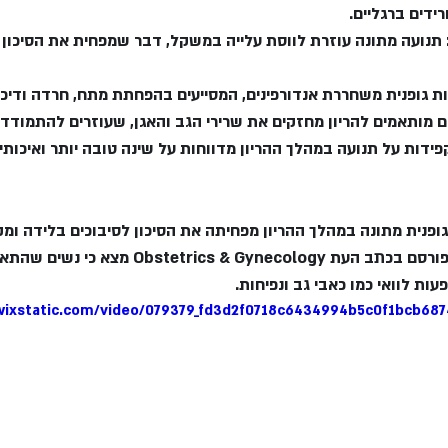
רידים ברגליים.
 תנועה מתונה עוזרת לווסת עלייה במשקל, דבר שמפחית את הסיכון ל
ופנית מתונה במהלך ההריון מפחיתה את הסיכון לסיבוכים בלידה ומ
הלידה. לדוגמה, מחקר שפורסם בכתב העת cs & Gynecology
עות לוואי כמו כאבי גב ונפיחות.
.wixstatic.com/video/079379_fd3d2f0718c6434994b5c0f1bcb68