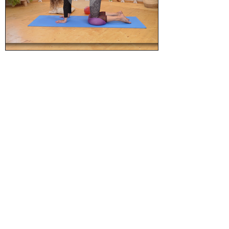
תירגול ראשוני